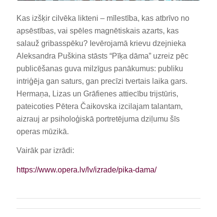
Kas izšķir cilvēka likteni – mīlestība, kas atbrīvo no
apsēstības, vai spēles magnētiskais azarts, kas
salauž gribasspēku? Ievērojamā krievu dzejnieka
Aleksandra Puškina stāsts “Pīķa dāma” uzreiz pēc
publicēšanas guva milzīgus panākumus: publiku
intriģēja gan saturs, gan precīzi tvertais laika gars.
Hermaņa, Lizas un Grāfienes attiecību trijstūris,
pateicoties Pētera Čaikovska izcilajam talantam,
aizrauj ar psiholoģiskā portretējuma dziļumu šīs
operas mūzikā.
Vairāk par izrādi:
https://www.opera.lv/lv/izrade/pika-dama/